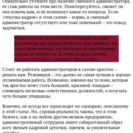
Обязательно уточните про наличие сменного администратора,
ее стаж работы на этом месте. Поинтересуйтесь, сможет ли
она помочь вам, если возникнут какие-то вопросы. Если
«текучка кадров» в этом салоне – норма, и сменный
администратор отсутствует или тоже новенький – это повод
задуматься.
Намеренно не акцентируем внимание на паке
документов для трудоустройства. Как правило, ни
санитарная книжка, ни дипломы об образовании/
курсов не требуются. В очень редких случаях
администратора устраивают официально.
Стоит ли работать администратором в салоне красоты –
решать вам. Резюмируя – это далеко не самая лучшая и хорошо
оплачиваемая работа. Возможно, именно вы та пони, которая
так яростно хочет стать большой, красивой лошадью –
совмещать несколько ответственных должностей, а получать
чуть больше уборщицы.
Конечно, не всегда все происходит по сценарию, описанному
в этой статье. Но, суровая реальность такова, что в этом
бизнесе, как и на любом другом мелком предприятии,
административный сотрудник имеет собирательный образ
всех звеньев кадровой цепочки, причем, за унизительные
копейки.