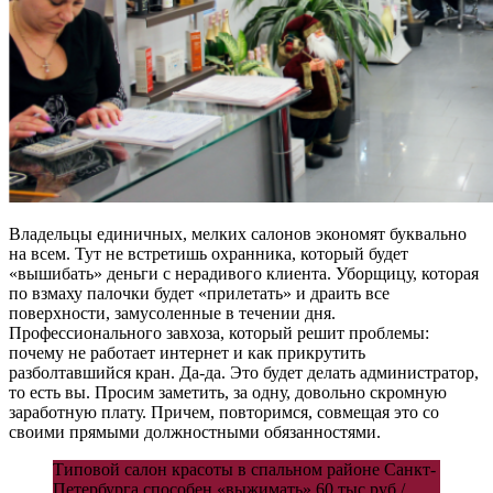
Владельцы единичных, мелких салонов экономят буквально
на всем. Тут не встретишь охранника, который будет
«вышибать» деньги с нерадивого клиента. Уборщицу, которая
по взмаху палочки будет «прилетать» и драить все
поверхности, замусоленные в течении дня.
Профессионального завхоза, который решит проблемы:
почему не работает интернет и как прикрутить
разболтавшийся кран. Да-да. Это будет делать администратор,
то есть вы. Просим заметить, за одну, довольно скромную
заработную плату. Причем, повторимся, совмещая это со
своими прямыми должностными обязанностями.
Типовой салон красоты в спальном районе Санкт-
Петербурга способен «выжимать» 60 тыс.руб./