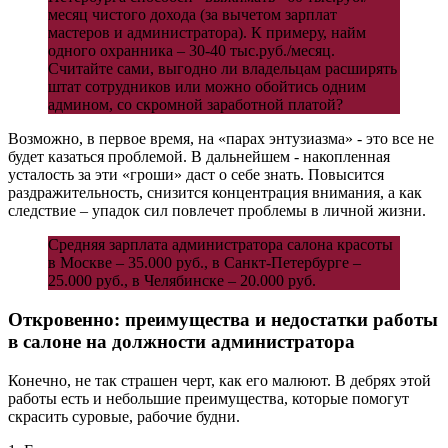
месяц чистого дохода (за вычетом зарплат
мастеров и администратора). К примеру, найм
одного охранника – 30-40 тыс.руб./месяц.
Считайте сами, выгодно ли владельцам расширять
штат сотрудников или можно обойтись одним
админом, со скромной заработной платой?
Возможно, в первое время, на «парах энтузиазма» - это все не
будет казаться проблемой. В дальнейшем - накопленная
усталость за эти «гроши» даст о себе знать. Повысится
раздражительность, снизится концентрация внимания, а как
следствие – упадок сил повлечет проблемы в личной жизни.
Средняя зарплата администратора салона красоты
в Москве – 35.000 руб., в Санкт-Петербурге –
25.000 руб., в Челябинске – 20.000 руб.
Откровенно: преимущества и недостатки работы
в салоне на должности администратора
Конечно, не так страшен черт, как его малюют. В дебрях этой
работы есть и небольшие преимущества, которые помогут
скрасить суровые, рабочие будни.