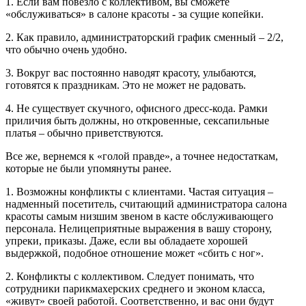
1. Если вам повезло с коллективом, вы сможете
«обслуживаться» в салоне красоты - за сущие копейки.
2. Как правило, администраторский график сменный – 2/2,
что обычно очень удобно.
3. Вокруг вас постоянно наводят красоту, улыбаются,
готовятся к праздникам. Это не может не радовать.
4. Не существует скучного, офисного дресс-кода. Рамки
приличия быть должны, но откровенные, сексапильные
платья – обычно приветствуются.
Все же, вернемся к «голой правде», а точнее недостаткам,
которые не были упомянуты ранее.
1. Возможны конфликты с клиентами. Частая ситуация –
надменный посетитель, считающий администратора салона
красоты самым низшим звеном в касте обслуживающего
персонала. Нелицеприятные выражения в вашу сторону,
упреки, приказы. Даже, если вы обладаете хорошей
выдержкой, подобное отношение может «сбить с ног».
2. Конфликты с коллективом. Следует понимать, что
сотрудники парикмахерских среднего и эконом класса,
«живут» своей работой. Соответственно, и вас они будут