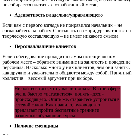
не собирается платить за отработанный месяц.
Адекватность владельца/управляющего
Если вам с первого взгляда не понравился начальник – не
соглашайтесь на работу. Списывать его «придурковатость» на
творческую составляющую – не имеет никакого смысла.
Персонал/наличие клиентов
Если собеседование проходит в самом потенциальном
рабочем месте – обратите внимание на занятость и поведение
персонала. Насколько много у них клиентов, чем они заняты,
как дружно и уважительно общаются между собой. Приятный
коллектив – весомый аргумент при выборе.
Не бойтесь того, что у вас нет опыта. В этой сфере
очень быстро «натаскаться», понять «дзен»
происходящего. Опять же, старайтесь устроиться в
сетевой салон. Как правило, руководство
предлагает пройти бесплатные тренинги,
различные обучающие курсы.
Наличие сменщицы