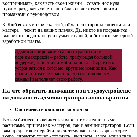
воспринимать, как часть своей жизни – совать нос куда
нужно, раздавать советы «во благо», делиться вашими
промахами с руководством.
3. Любая «заминка» с кассой, обман со стороны клиента или
мастера – лежит на ваших плечах. Да, никто не посрамится
высчитать недостающую сумму с вашей, и без того, мизерной
заработной платы.
Администрирование салона красоты или
парикмахерской – работа, требующая большой
выдержи, терпения и мобильности. Старайтесь
устраиваться в сетевые, крупные компании. Как
правило, там все «расставлено по полочкам»,
каждый выполняет свою работу.
На что обратить внимание при трудоустройстве
на должность администратора салона красоты
Системность выплаты зарплаты
В этом бизнесе практикуется вариант с ежедневными
расчетами, причем как мастеров, так и администраторов. Если
вам предлагают перейти на систему «аванс-оклад» - скорее
всего, директор хочет «оттянуть» выплаты. Хуже, если вовсе,