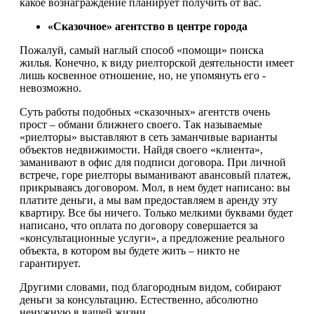
какое вознаграждение планирует получить от вас.
«Сказочное» агентство в центре города
Пожалуй, самый наглый способ «помощи» поиска
жилья. Конечно, к виду риелторской деятельности имеет
лишь косвенное отношение, но, не упомянуть его -
невозможно.
Суть работы подобных «сказочных» агентств очень
прост – обмани ближнего своего. Так называемые
«риелторы» выставляют в сеть заманчивые варианты
объектов недвижимости. Найдя своего «клиента»,
заманивают в офис для подписи договора. При личной
встрече, горе риелторы выманивают авансовый платеж,
прикрываясь договором. Мол, в нем будет написано: вы
платите деньги, а мы вам предоставляем в аренду эту
квартиру. Все бы ничего. Только мелкими буквами будет
написано, что оплата по договору совершается за
«консультационные услуги», а предложение реального
объекта, в котором вы будете жить – никто не
гарантирует.
Другими словами, под благородным видом, собирают
деньги за консультацию. Естественно, абсолютно
ненужную в вашей жизни.