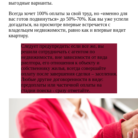
выгодные варианты.
Всегда хочет 100% оплаты за свой труд, но «именно для
вас готов подвинуться» до 50%-70%. Как вы уже успели
догадаться, на просмотре впервые встречается с
владельцем недвижимости, равно как и впервые видит
квартиру.
Следует предупредить: если все же, вы
решили сотрудничать с агентом по
недвижимости, вне зависимости от вида
риелтора, его отношения к объекту и
собственнику жилья, всегда совершайте
оплату после завершения сделки – заселения.
Любые другие договоренности в виде:
предоплаты или частичной оплаты на
стадии поиска - сразу отметайте.