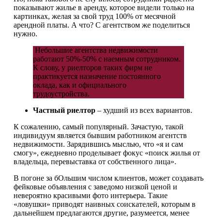
показывают жилье в аренду, которое видели только на
картинках, желая за свой труд 100% от месячной
арендной платы. А что? С агентством же поделиться
нужно.
Небольшие агентства недвижимости
работают 50%-50% с наемным сотрудником.
К слову, у риелторов таких фирм не
практикуется назначение постоянного
оклада, как и официального
трудоустройства.
Частный риелтор
– худший из всех вариантов.
К сожалению, самый популярный. Зачастую, такой
индивидуум является бывшим работником агентств
недвижимости. Зарядившись мыслью, что «я и сам
смогу», ежедневно проделывает фокус «поиск жилья от
владельца, перевыставка от собственного лица».
В погоне за бОльшим числом клиентов, может создавать
фейковые объявления с заведомо низкой ценой и
невероятно красивыми фото интерьера. Такие
«ловушки» приводят наивных соискателей, которым в
дальнейшем предлагаются другие, разумеется, менее