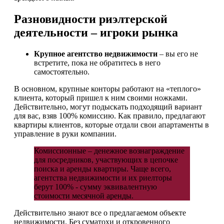
Разновидности риэлтерской
деятельности – игроки рынка
Крупное агентство недвижимости
– вы его не
встретите, пока не обратитесь в него
самостоятельно.
В основном, крупные конторы работают на «теплого»
клиента, который пришел к ним своими ножками.
Действительно, могут подыскать подходящий вариант
для вас, взяв 100% комиссию. Как правило, предлагают
квартиры клиентов, которые отдали свои апартаменты в
управление в руки компании.
Комиссионные – денежное вознаграждение
для посредников, участвующих в цепочке
поиска и аренды квартиры. Чаще всего,
агентства недвижимости и их риелторы
берут 100% - сумму эквивалентную
стоимости месячной аренды.
Действительно знают все о предлагаемом объекте
недвижимости. Без суматохи и откровенного