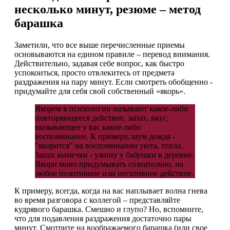
несколько минут, резюме – метод
барашка
Заметили, что все выше перечисленные приемы
основываются на едином правиле – перевод внимания.
Действительно, задавая себе вопрос, как быстро
успокоиться, просто отвлекитесь от предмета
раздражения на пару минут. Если смотреть обобщенно -
придумайте для себя свой собственный «якорь».
Якорем в психологии называют какое-либо
повторяющееся действие, запах, вкус,
вызывающее у вас какое-либо
воспоминание. К примеру, шум дождя -
"якорится" на воспоминании уюта, тепла.
Запах выпечки - ужину у бабушки в деревне.
Якори моно придумывать сознательно, на
любое позитивное или негативное действие.
К примеру, всегда, когда на вас наплывает волна гнева
во время разговора с коллегой – представляйте
кудрявого барашка. Смешно и глупо? Но, вспомните,
что для подавления раздражения достаточно пары
минут. Смотрите на воображаемого барашка (или свое