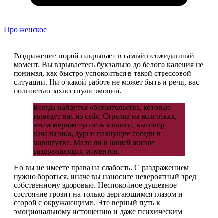
Про женское
Раздражение порой накрывает в самый неожиданный
момент. Вы взрываетесь буквально до белого каления не
понимая, как быстро успокоиться в такой стрессовой
ситуации. Ни о какой работе не может быть и речи, вас
полностью захлестнули эмоции.
Всегда найдутся обстоятельства, которые
выведут вас из себя. Стрелка на колготках,
неимоверная тупость коллеги, выговор
начальника, дурно пахнущие соседи в
маршрутке. Мало ли в нашей жизни
раздражающих моментов.
Но вы не имеете права на слабость. С раздражением
нужно бороться, иначе вы наносите невероятный вред
собственному здоровью. Неспокойное душевное
состояние грозит на только дергающимся глазом и
ссорой с окружающими. Это верный путь к
эмоциональному истощению и даже психическим